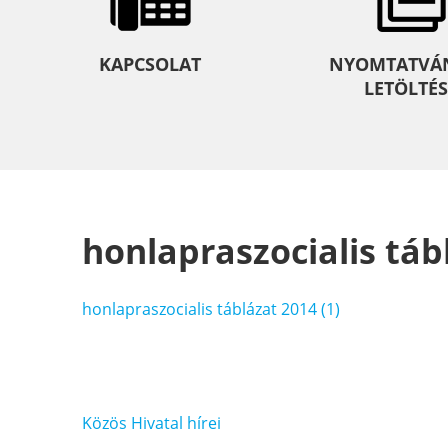
KAPCSOLAT
NYOMTATVÁ
LETÖLTÉS
honlapraszocialis tábl
honlapraszocialis táblázat 2014 (1)
Bejegyzés
Közös Hivatal hírei