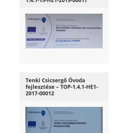
1.4.1-19-HE1-2019-00017
Tenki Csicsergő Óvoda
fejlesztése – TOP-1.4.1-HE1-
2017-00012