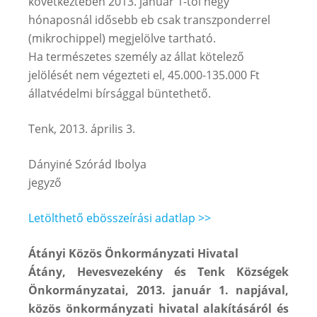
következtében 2013. január 1-től négy
hónaposnál idősebb eb csak transzponderrel
(mikrochippel) megjelölve tartható.
Ha természetes személy az állat kötelező
jelölését nem végezteti el, 45.000-135.000 Ft
állatvédelmi bírsággal büntethető.
Tenk, 2013. április 3.
Dányiné Szórád Ibolya
jegyző
Letölthető ebösszeírási adatlap >>
Átányi Közös Önkormányzati Hivatal
Átány, Hevesvezekény és Tenk Községek
Önkormányzatai, 2013. január 1. napjával,
közös önkormányzati hivatal alakításáról és