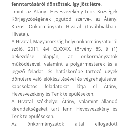
fenntartásáról döntöttek, így jött létre,
–mint az Átány- Hevesvezekény-Tenk Községek
Körjegyzőségének jogutód szerve-, az Átányi
Közös Önkormányzati Hivatal (továbbiakban:
Hivatal).
A Hivatal, Magyarország helyi önkormányzatairól
szóló, 2011. évi CLXXXIX. törvény 85. § (1)
bekezdése alapján, az önkormányzatok
működésével, valamint a polgármesterek és a
jegyző feladat- és hatáskörébe tartozó ügyek
döntésre való előkészítésével és végrehajtásával
kapcsolatos feladatokat látja el Átány,
Hevesvezekény és Tenk településeken.
A Hivatal székhelye: Átány, valamint állandó
kirendeltségeket tart fenn Hevesvezekény és
Tenk településeken.
Az önkormányzatok által elfogadott