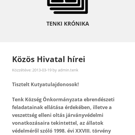
TENKI KRÓNIKA
Közös Hivatal hírei
Közzétéve:
2013-03-19
by
admin.tenk
Tisztelt Kutyatulajdonosok!
Tenk Község Önkormányzata ebrendészeti
feladatainak ellátása érdekében, illetve a
veszettség elleni oltás járványvédelmi
vonatkozásaira tekintettel, az állatok
védelméről szóló 1998. évi XXVIII. törvény