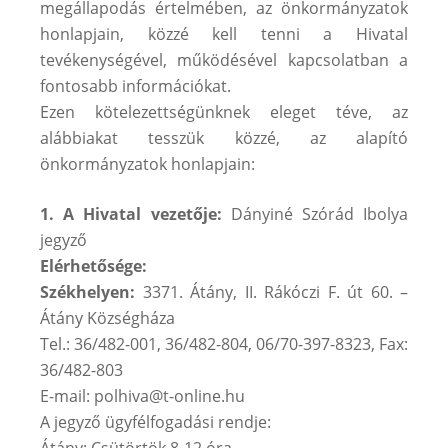
megállapodás értelmében, az önkormányzatok
honlapjain, közzé kell tenni a Hivatal
tevékenységével, működésével kapcsolatban a
fontosabb információkat.
Ezen kötelezettségünknek eleget téve, az
alábbiakat tesszük közzé, az alapító
önkormányzatok honlapjain:
1. A Hivatal vezetője:
Dányiné Szórád Ibolya
jegyző
Elérhetősége:
Székhelyen:
3371. Átány, II. Rákóczi F. út 60. –
Átány Községháza
Tel.: 36/482-001, 36/482-804, 06/70-397-8323, Fax:
36/482-803
E-mail: polhiva@t-online.hu
A jegyző ügyfélfogadási rendje:
Átány: Csütörtök 8-12 óra