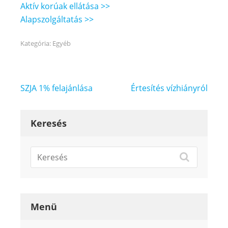
Aktív korúak ellátása >>
Alapszolgáltatás >>
Kategória:
Egyéb
Bejegyzés
SZJA 1% felajánlása
Értesítés vízhiányról
navigáció
Keresés
Menü