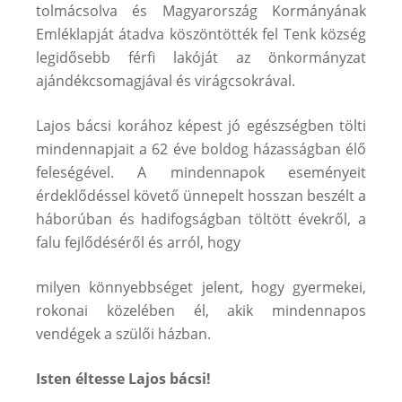
tolmácsolva és Magyarország Kormányának
Emléklapját átadva köszöntötték fel Tenk község
legidősebb férfi lakóját az önkormányzat
ajándékcsomagjával és virágcsokrával.
Lajos bácsi korához képest jó egészségben tölti
mindennapjait a 62 éve boldog házasságban élő
feleségével. A mindennapok eseményeit
érdeklődéssel követő ünnepelt hosszan beszélt a
háborúban és hadifogságban töltött évekről, a
falu fejlődéséről és arról, hogy
milyen könnyebbséget jelent, hogy gyermekei,
rokonai közelében él, akik mindennapos
vendégek a szülői házban.
Isten éltesse Lajos bácsi!