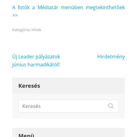
A fotók a Médiatár menüben megtekinthetőek
>>
Kategória:
Hírek
Bejegyzés
Új Leader pályázatok
Hirdetmény
navigáció
június harmadikától!
Keresés
Menü