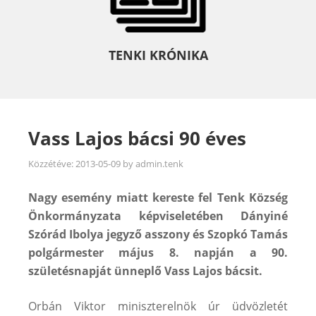
TENKI KRÓNIKA
Vass Lajos bácsi 90 éves
Közzétéve:
2013-05-09
by
admin.tenk
Nagy esemény miatt kereste fel Tenk Község
Önkormányzata képviseletében Dányiné
Szórád Ibolya jegyző asszony és Szopkó Tamás
polgármester május 8. napján a 90.
születésnapját ünneplő Vass Lajos bácsit.
Orbán Viktor miniszterelnök úr üdvözletét