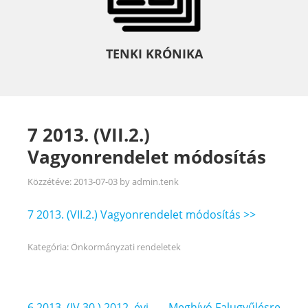
TENKI KRÓNIKA
7 2013. (VII.2.)
Vagyonrendelet módosítás
Közzétéve:
2013-07-03
by
admin.tenk
7 2013. (VII.2.) Vagyonrendelet módosítás >>
Kategória:
Önkormányzati rendeletek
Bejegyzés
6 2013. (IV.30.) 2012. évi
Meghívó Falugyűlésre