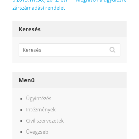
navigáció
zárszámadási rendelet
Keresés
Menü
Ügyintézés
Intézmények
Civil szervezetek
Üvegzseb