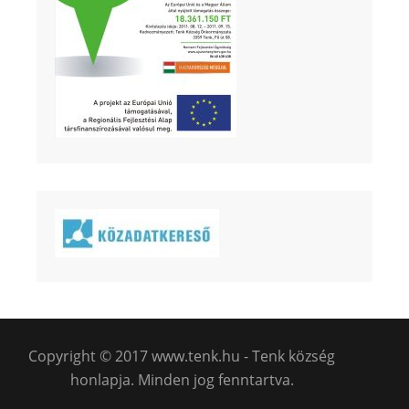
Copyright © 2017 www.tenk.hu - Tenk község
honlapja. Minden jog fenntartva.