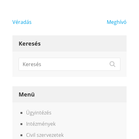
Bejegyzés
Véradás
Meghívó
navigáció
Keresés
Menü
Ügyintézés
Intézmények
Civil szervezetek