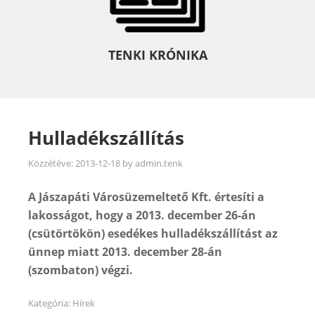
TENKI KRÓNIKA
Hulladékszállítás
Közzétéve:
2013-12-18
by
admin.tenk
A Jászapáti Városüzemeltető Kft. értesíti a
lakosságot, hogy a 2013. december 26-án
(csütörtökön) esedékes hulladékszállítást az
ünnep miatt 2013. december 28-án
(szombaton) végzi.
Kategória:
Hírek