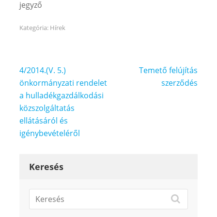
jegyző
Kategória:
Hírek
Bejegyzés
4/2014.(V. 5.)
Temető felújítás
navigáció
önkormányzati rendelet
szerződés
a hulladékgazdálkodási
közszolgáltatás
ellátásáról és
igénybevételéről
Keresés