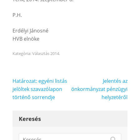
P.H.
Erdélyi Jánosné
HVB elnöke
Kategória:
Választás 2014.
Bejegyzés
Határozat: egyéni listás
Jelentés az
navigáció
jelöltek szavazólapon
önkormányzat pénzügyi
történő sorrendje
helyzetéről
Keresés