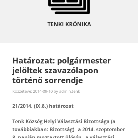
TENKI KRÓNIKA
Határozat: polgármester
jelöltek szavazólapon
történő sorrendje
Közzétéve:
2014-09-10
by
admin.tenk
21/2014. (IX.8.) határozat
Tenk Község Helyi Választási Bizottsága (a
továbbiakban: Bizottság) –a 2014. szeptember
8. napján megtartott ülésén –a választási