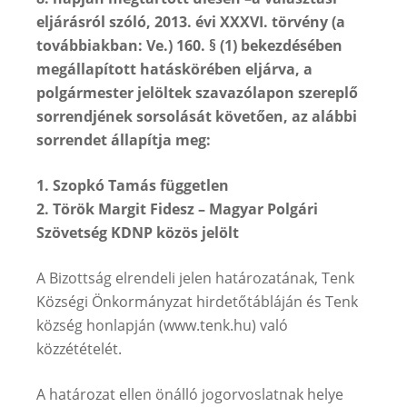
eljárásról szóló, 2013. évi XXXVI. törvény (a
továbbiakban: Ve.) 160. § (1) bekezdésében
megállapított hatáskörében eljárva, a
polgármester jelöltek szavazólapon szereplő
sorrendjének sorsolását követően, az alábbi
sorrendet állapítja meg:
1. Szopkó Tamás független
2. Török Margit Fidesz – Magyar Polgári
Szövetség KDNP közös jelölt
A Bizottság elrendeli jelen határozatának, Tenk
Községi Önkormányzat hirdetőtábláján és Tenk
község honlapján (www.tenk.hu) való
közzétételét.
A határozat ellen önálló jogorvoslatnak helye