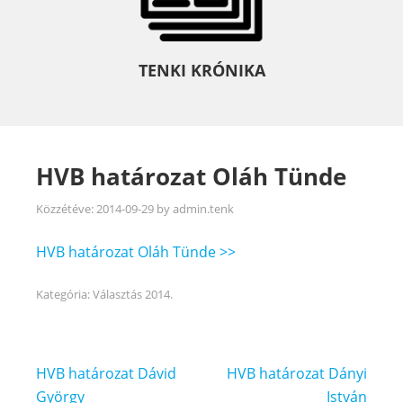
TENKI KRÓNIKA
HVB határozat Oláh Tünde
Közzétéve:
2014-09-29
by
admin.tenk
HVB határozat Oláh Tünde >>
Kategória:
Választás 2014.
Bejegyzés
HVB határozat Dávid
HVB határozat Dányi
navigáció
György
István