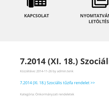
KAPCSOLAT
NYOMTATVÁ
LETÖLTÉS
7.2014 (XI. 18.) Szociá
Közzétéve:
2014-11-26
by
admin.tenk
7.2014 (XI. 18.) Szociális tűzifa rendelet >>
Kategória:
Önkormányzati rendeletek