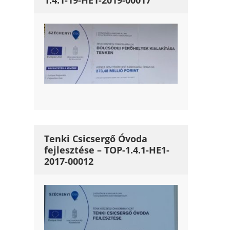
1.4.1-19-HE1-2019-00017
Tenki Csicsergő Óvoda
fejlesztése – TOP-1.4.1-HE1-
2017-00012