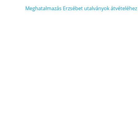
Bejegyzés
Meghatalmazás Erzsébet utalványok átvételéhez
navigáció