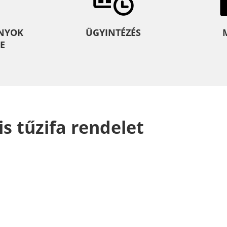
NYOK
ÜGYINTÉZÉS
E
lis tűzifa rendelet