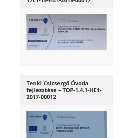
1.4.1-19-HE1-2019-00017
Tenki Csicsergő Óvoda
fejlesztése – TOP-1.4.1-HE1-
2017-00012