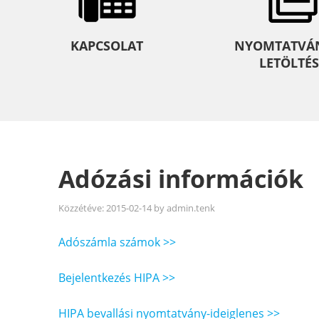
KAPCSOLAT
NYOMTATVÁ
LETÖLTÉS
Adózási információk
Közzétéve:
2015-02-14
by
admin.tenk
Adószámla számok >>
Bejelentkezés HIPA >>
HIPA bevallási nyomtatvány-ideiglenes >>