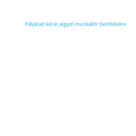
Bejegyzés
Pályázati kiírás jegyző munkakör betöltésére
navigáció