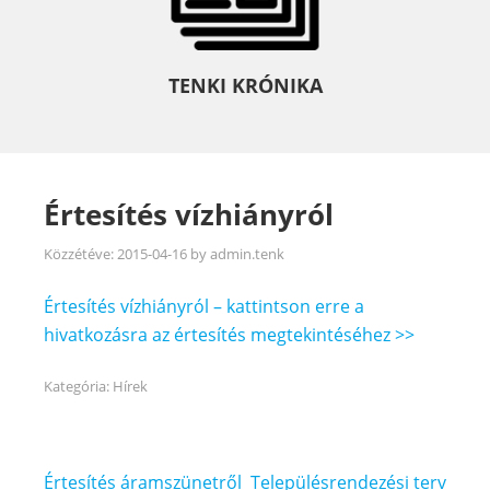
TENKI KRÓNIKA
Értesítés vízhiányról
Közzétéve:
2015-04-16
by
admin.tenk
Értesítés vízhiányról – kattintson erre a
hivatkozásra az értesítés megtekintéséhez >>
Kategória:
Hírek
Bejegyzés
Értesítés áramszünetről
Településrendezési terv