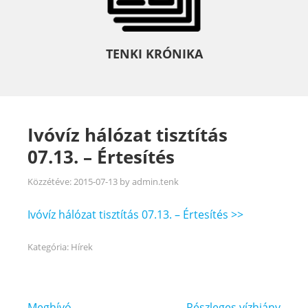
TENKI KRÓNIKA
Ivóvíz hálózat tisztítás
07.13. – Értesítés
Közzétéve:
2015-07-13
by
admin.tenk
Ivóvíz hálózat tisztítás 07.13. – Értesítés >>
Kategória:
Hírek
Bejegyzés
Meghívó
Részleges vízhiány