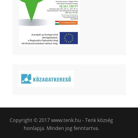
Copyright © 2017 www.tenk.hu - Tenk község
honlapja. Minden jog fenntartva.