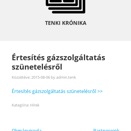
TENKI KRÓNIKA
Értesítés gázszolgáltatás
szünetelésről
Közzétéve:
2015-08-06
by
admin.tenk
Értesítés gázszolgáltatás szünetelésről >>
Kategória:
Hírek
Bejegyzés
Okmányiroda
Partnereink