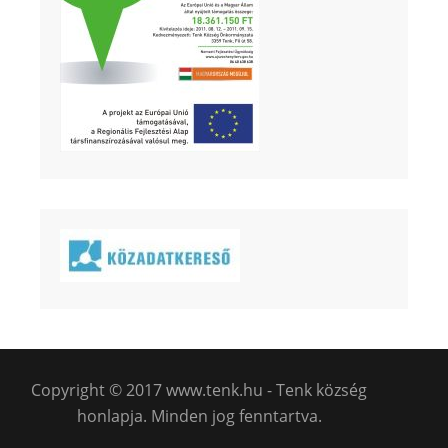
Copyright © 2017 www.tenk.hu - Tenk község
honlapja. Minden jog fenntartva.