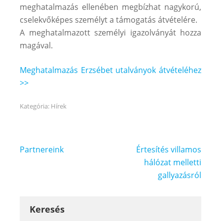
meghatalmazás ellenében megbízhat nagykorú,
cselekvőképes személyt a támogatás átvételére.
A meghatalmazott személyi igazolványát hozza
magával.
Meghatalmazás Erzsébet utalványok átvételéhez
>>
Kategória:
Hírek
Bejegyzés
Partnereink
Értesítés villamos
navigáció
hálózat melletti
gallyazásról
Keresés