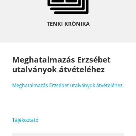
TENKI KRÓNIKA
Meghatalmazás Erzsébet
utalványok átvételéhez
Meghatalmazás Erzsébet utalványok átvételéhez
Bejegyzés
Tájékoztató
navigáció