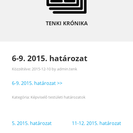
TENKI KRÓNIKA
6-9. 2015. határozat
Közzétéve:
2015-12-10
by
admin.tenk
6-9. 2015. határozat >>
Kategória:
Képviselő testületi határozatok
Bejegyzés
5. 2015. határozat
11-12. 2015. határozat
navigáció