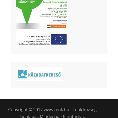
Copyright © 2017 www.tenk.hu - Tenk község
honlapja. Minden jog fenntartva.