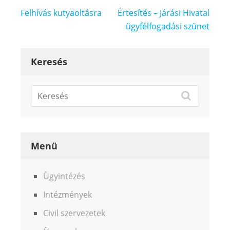
Bejegyzés
Felhívás kutyaoltásra
Értesítés – Járási Hivatal
navigáció
ügyfélfogadási szünet
Keresés
Menü
Ügyintézés
Intézmények
Civil szervezetek