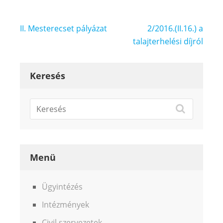
Bejegyzés
II. Mesterecset pályázat
2/2016.(II.16.) a
navigáció
talajterhelési díjról
Keresés
Menü
Ügyintézés
Intézmények
Civil szervezetek