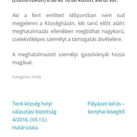
Aki a fent említett időpontban nem tud
megjelenni a Községházán, két tanú előtt aláírt
meghatalmazás ellenében megbízhat nagykorú,
cselekvőképes személyt a támogatás átvételére.
A meghatalmazott személyi igazolványát hozza
magával.
Kategória:
Hírek
Bejegyzés
Tenk község helyi
Pályázati kiírás –
navigáció
választási bizottság
konyhai kisegítő
4/2016. (VII.13.)
Határozata