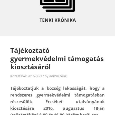
TENKI KRÓNIKA
Tájékoztató
gyermekvédelmi támogatás
kiosztásáról
Közzétéve:
2016-08-17
by
admin.tenk
Tájékoztatjuk a község lakosságát, hogy a
rendszeres gyermekvédelmi támogatásban
részesülők Erzsébet utalványának
kiosztására 2016. augusztus 18-án
(csütörtökön) 8.00 és 16.00 között kerül sor.