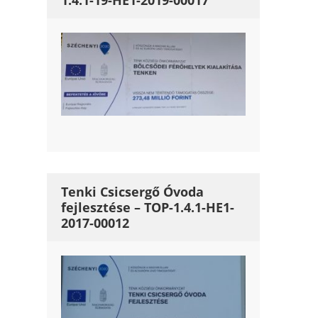
1.4.1-19-HE1-2019-00017
Tenki Csicsergő Óvoda
fejlesztése – TOP-1.4.1-HE1-
2017-00012