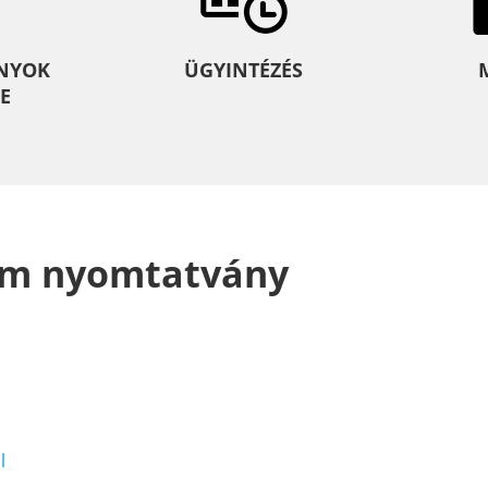
NYOK
ÜGYINTÉZÉS
E
elem nyomtatvány
l