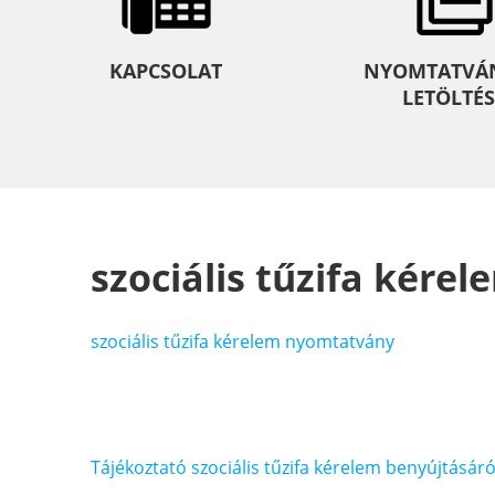
KAPCSOLAT
NYOMTATVÁ
LETÖLTÉS
szociális tűzifa kér
szociális tűzifa kérelem nyomtatvány
Bejegyzés
Tájékoztató szociális tűzifa kérelem benyújtásáró