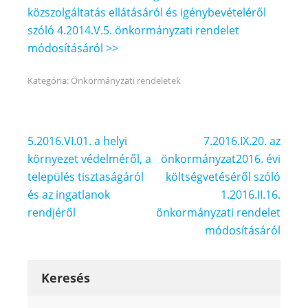
közszolgáltatás ellátásáról és igénybevételéről
szóló 4.2014.V.5. önkormányzati rendelet
módosításáról >>
Kategória:
Önkormányzati rendeletek
Bejegyzés
5.2016.VI.01. a helyi
7.2016.IX.20. az
navigáció
környezet védelméről, a
önkormányzat2016. évi
település tisztaságáról
költségvetéséről szóló
és az ingatlanok
1.2016.II.16.
rendjéről
önkormányzati rendelet
módosításáról
Keresés