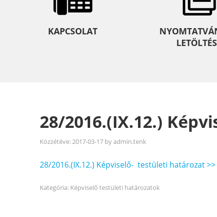
KAPCSOLAT
NYOMTATVÁ
LETÖLTÉS
28/2016.(IX.12.) Képvi
Közzétéve:
2017-03-17
by
admin.tenk
28/2016.(IX.12.) Képviselő- testületi határozat >>
Kategória:
Képviselő testületi határozatok