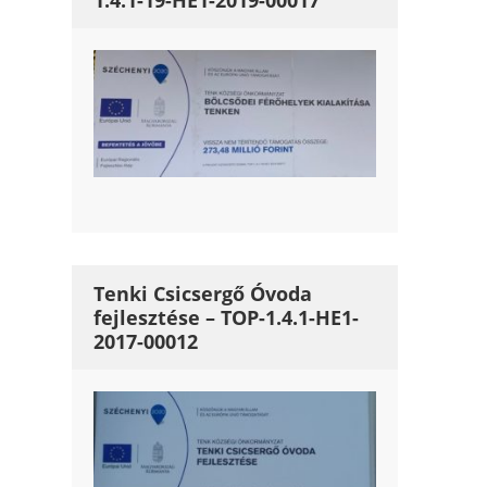
1.4.1-19-HE1-2019-00017
Tenki Csicsergő Óvoda
fejlesztése – TOP-1.4.1-HE1-
2017-00012