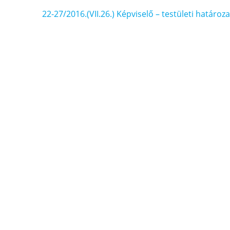
Bejegyzés
22-27/2016.(VII.26.) Képviselő – testületi határoza
navigáció