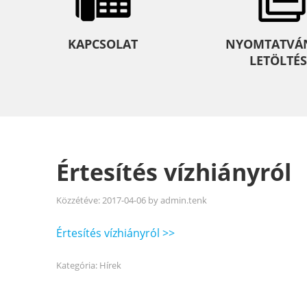
KAPCSOLAT
NYOMTATVÁ
LETÖLTÉS
Értesítés vízhiányról
Közzétéve:
2017-04-06
by
admin.tenk
Értesítés vízhiányról >>
Kategória:
Hírek