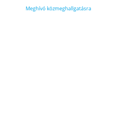
Bejegyzés
Meghívó közmeghallgatásra
navigáció