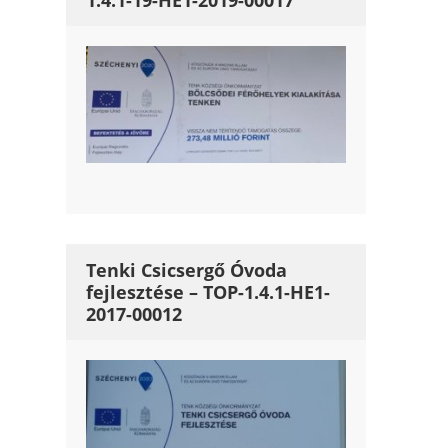
1.4.1-19-HE1-2019-00017
Tenki Csicsergő Óvoda
fejlesztése – TOP-1.4.1-HE1-
2017-00012