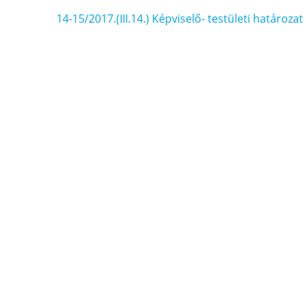
Bejegyzés
14-15/2017.(III.14.) Képviselő- testületi határozat
navigáció