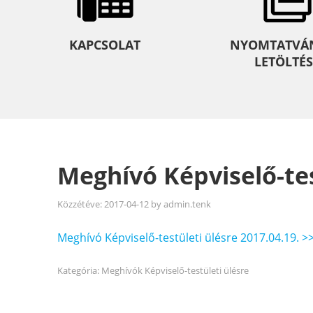
KAPCSOLAT
NYOMTATVÁ
LETÖLTÉS
Meghívó Képviselő-tes
Közzétéve:
2017-04-12
by
admin.tenk
Meghívó Képviselő-testületi ülésre 2017.04.19. >
Kategória:
Meghívók Képviselő-testületi ülésre