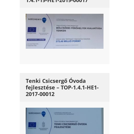
1.4.1-19-HE1-2019-00017
Tenki Csicsergő Óvoda
fejlesztése – TOP-1.4.1-HE1-
2017-00012