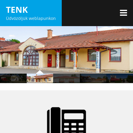
Skip
TENK
to
M
Üdvözöljük weblapunkon
content