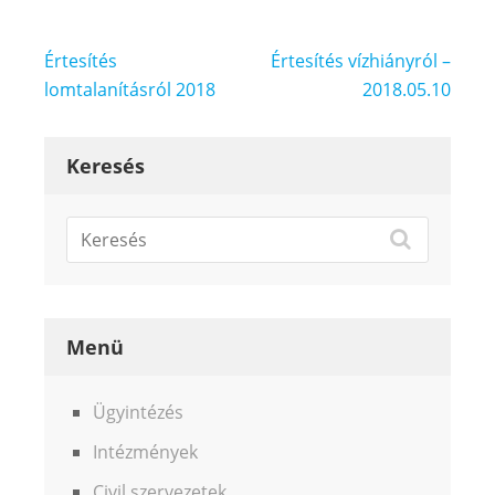
Bejegyzés
Értesítés
Értesítés vízhiányról –
navigáció
lomtalanításról 2018
2018.05.10
Keresés
Menü
Ügyintézés
Intézmények
Civil szervezetek