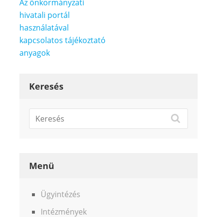
Bejegyzés
Az önkormányzati
navigáció
hivatali portál
használatával
kapcsolatos tájékoztató
anyagok
Keresés
Menü
Ügyintézés
Intézmények