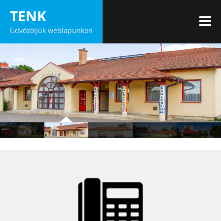
Skip
TENK
to
M
Üdvözöljük weblapunkon
content