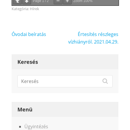
Page
1
/
2
Zoom
100%
Kategória:
Hírek
Bejegyzés
Óvodai beíratás
Értesítés részleges
navigáció
vízhiányról. 2021.04.29.
Keresés
Menü
Ügyintézés