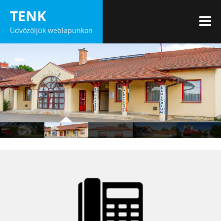
Skip
TENK
to
M
Üdvözöljük weblapunkon
content