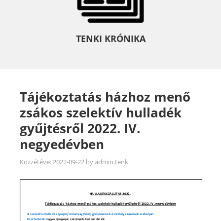
TENKI KRÓNIKA
Tájékoztatás házhoz menő
zsákos szelektív hulladék
gyűjtésről 2022. IV.
negyedévben
Közzétéve:
2022-09-22
by
admin.tenk