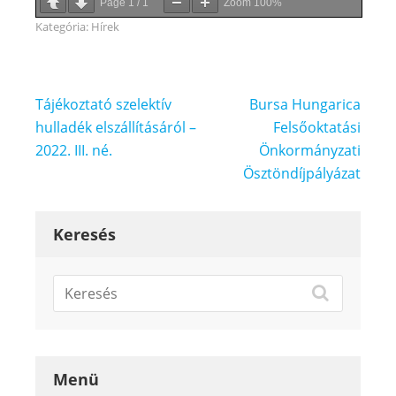
Page
1
/
1
Zoom
100%
Kategória:
Hírek
Bejegyzés
Tájékoztató szelektív
Bursa Hungarica
navigáció
hulladék elszállításáról –
Felsőoktatási
2022. III. né.
Önkormányzati
Ösztöndíjpályázat
Keresés
Menü