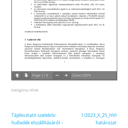
Page
1
/
9
Zoom
100%
Kategória:
Hírek
Bejegyzés
Tájékoztató szelektív
1/2023_X_25_HVI
navigáció
hulladék elszállításáról –
határozat