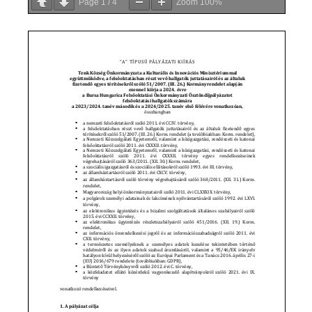
Page
1
/
4
Zoom
100%