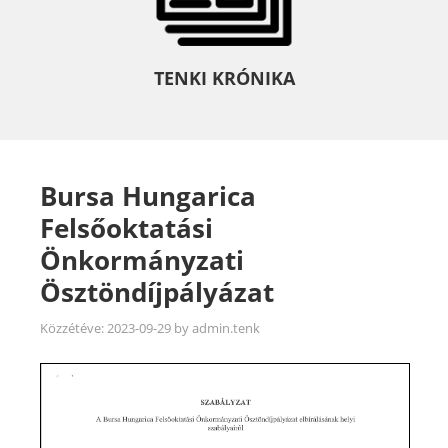
TENKI KRÓNIKA
Bursa Hungarica
Felsőoktatási
Önkormányzati
Ösztöndíjpályázat
Közzétéve:
2023-09-29
by
admin.tenk