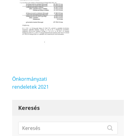
Bejegyzés
Önkormányzati
navigáció
rendeletek 2021
Keresés