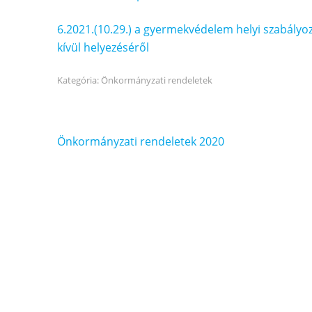
6.2021.(10.29.) a gyermekvédelem helyi szabályoz
kívül helyezéséről
Kategória:
Önkormányzati rendeletek
Bejegyzés
Önkormányzati rendeletek 2020
navigáció