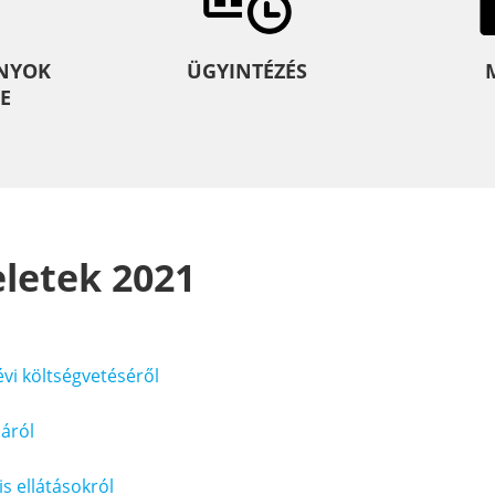
NYOK
ÜGYINTÉZÉS
E
letek 2021
évi költségvetéséről
sáról
is ellátásokról