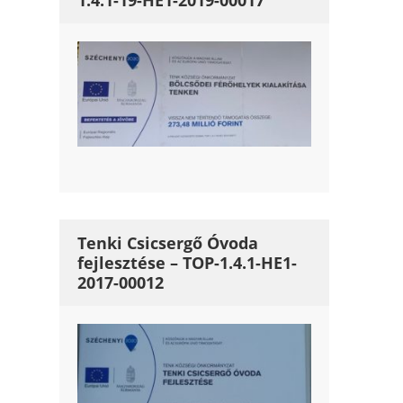
1.4.1-19-HE1-2019-00017
Tenki Csicsergő Óvoda
fejlesztése – TOP-1.4.1-HE1-
2017-00012