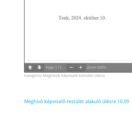
Page
1
/
1
Zoom
100%
Kategória:
Meghívók Képviselő-testületi ülésre
Bejegyzés
Meghívó Képviselő-testület alakuló ülésre 10.09
navigáció