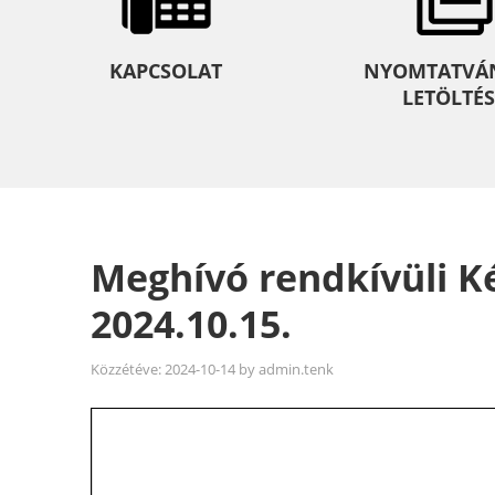
KAPCSOLAT
NYOMTATVÁ
LETÖLTÉS
Meghívó rendkívüli Ké
2024.10.15.
Közzétéve:
2024-10-14
by
admin.tenk