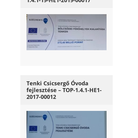
1.4.1-19-HE1-2019-00017
Tenki Csicsergő Óvoda
fejlesztése – TOP-1.4.1-HE1-
2017-00012