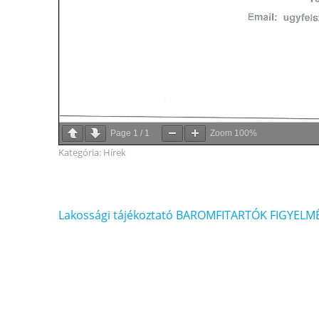
Page
1
/
1
Zoom
100%
Kategória:
Hírek
Bejegyzés
Lakossági tájékoztató BAROMFITARTÓK FIGYELM
navigáció