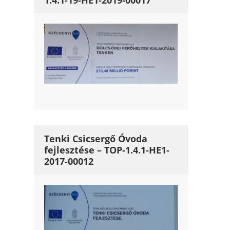
1.4.1-19-HE1-2019-00017
Tenki Csicsergő Óvoda
fejlesztése – TOP-1.4.1-HE1-
2017-00012