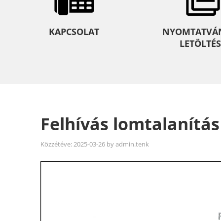
KAPCSOLAT
NYOMTATVÁ
LETÖLTÉS
Felhívás lomtalanítás
Közzétéve:
2025-03-26
by
admin.tenk