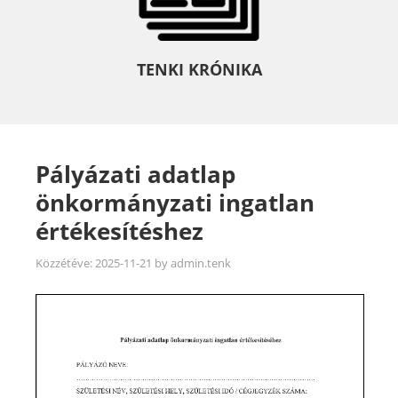
TENKI KRÓNIKA
Pályázati adatlap
önkormányzati ingatlan
értékesítéshez
Közzétéve:
2025-11-21
by
admin.tenk