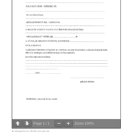
Page
1
/
1
Zoom
100%
Kategória:
Pályázatok