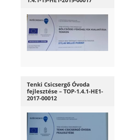
1.4.1-19-HE1-2019-00017
Tenki Csicsergő Óvoda
fejlesztése – TOP-1.4.1-HE1-
2017-00012