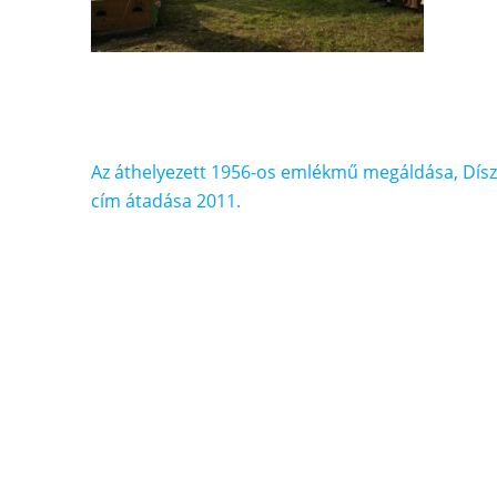
Bejegyzés
Az áthelyezett 1956-os emlékmű megáldása, Dísz
navigáció
cím átadása 2011.