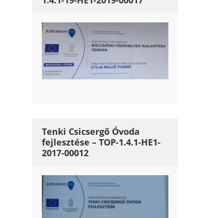
1.4.1-19-HE1-2019-00017
Tenki Csicsergő Óvoda
fejlesztése – TOP-1.4.1-HE1-
2017-00012