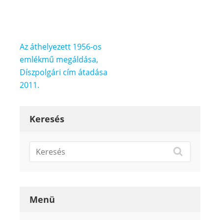
Bejegyzés
Az áthelyezett 1956-os
navigáció
emlékmű megáldása,
Díszpolgári cím átadása
2011.
Keresés
Menü