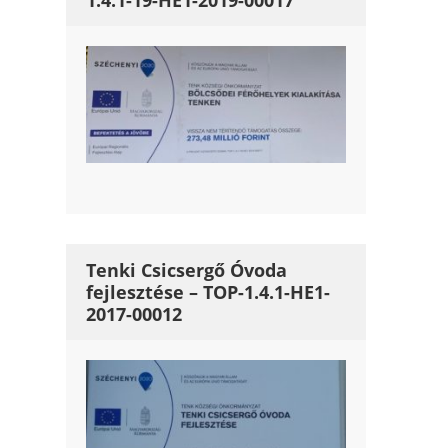
1.4.1-19-HE1-2019-00017
Tenki Csicsergő Óvoda
fejlesztése – TOP-1.4.1-HE1-
2017-00012