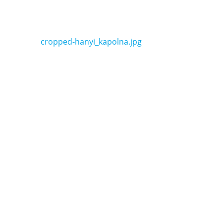
Bejegyzés
cropped-hanyi_kapolna.jpg
navigáció