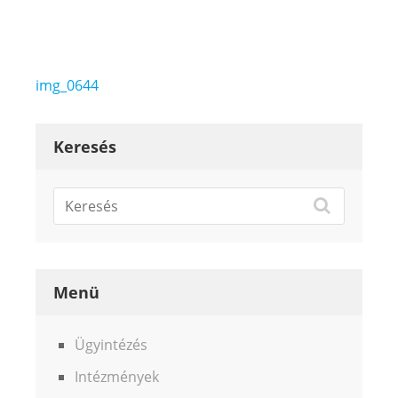
Bejegyzés
img_0644
navigáció
Keresés
Menü
Ügyintézés
Intézmények