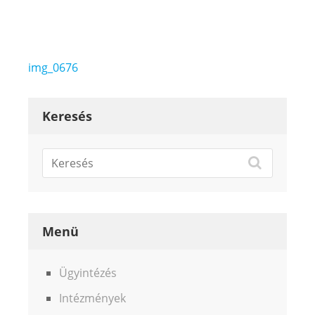
Bejegyzés
img_0676
navigáció
Keresés
Menü
Ügyintézés
Intézmények