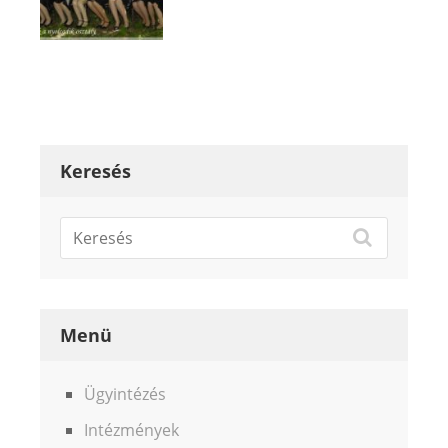
Keresés
Menü
Ügyintézés
Intézmények