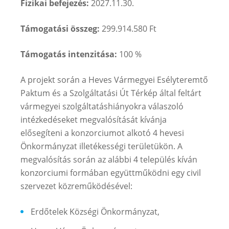
Fizikai befejezés:
2027.11.30.
Támogatási összeg:
299.914.580 Ft
Támogatás intenzitása:
100 %
A projekt során a Heves Vármegyei Esélyteremtő
Paktum és a Szolgáltatási Út Térkép által feltárt
vármegyei szolgáltatáshiányokra válaszoló
intézkedéseket megvalósítását kívánja
elősegíteni a konzorciumot alkotó 4 hevesi
Önkormányzat illetékességi területükön. A
megvalósítás során az alábbi 4 település kíván
konzorciumi formában együttműködni egy civil
szervezet közreműködésével:
Erdőtelek Községi Önkormányzat,