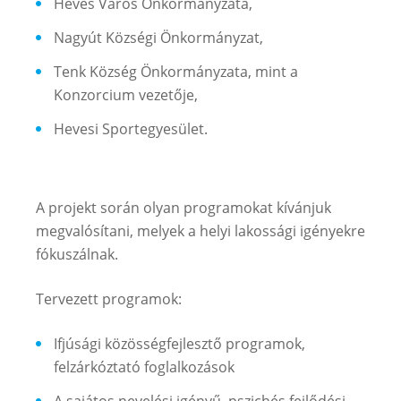
Heves Város Önkormányzata,
Nagyút Községi Önkormányzat,
Tenk Község Önkormányzata, mint a
Konzorcium vezetője,
Hevesi Sportegyesület.
A projekt során olyan programokat kívánjuk
megvalósítani, melyek a helyi lakossági igényekre
fókuszálnak.
Tervezett programok:
Ifjúsági közösségfejlesztő programok,
felzárkóztató foglalkozások
A sajátos nevelési igényű, pszichés fejlődési