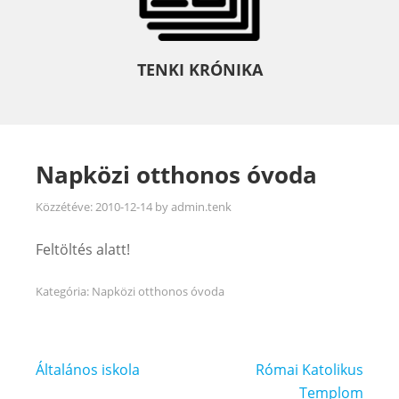
TENKI KRÓNIKA
Napközi otthonos óvoda
Közzétéve:
2010-12-14
by
admin.tenk
Feltöltés alatt!
Kategória:
Napközi otthonos óvoda
Bejegyzés
Általános iskola
Római Katolikus
navigáció
Templom