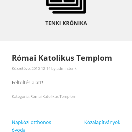
TENKI KRÓNIKA
Római Katolikus Templom
Közzétéve:
2010-12-14
by
admin.tenk
Feltöltés alatt!
Kategória:
Római Katolikus Templom
Bejegyzés
Napközi otthonos
Közalapítványok
navigáció
óvoda