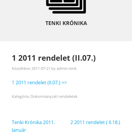
TENKI KRÓNIKA
1 2011 rendelet (II.07.)
Közzétéve:
2011-07-21
by
admin.tenk
1 2011 rendelet (II.07.) >>
Kategória:
Önkormányzati rendeletek
Bejegyzés
Tenki Krónika 2011.
2 2011 rendelet ( II.18.)
navigáció
Január