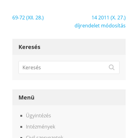
Bejegyzés
69-72 (XII. 28.)
14 2011 (X. 27.)
navigáció
díjrendelet módosítás
Keresés
Menü
Ügyintézés
Intézmények
Civil szervezetek