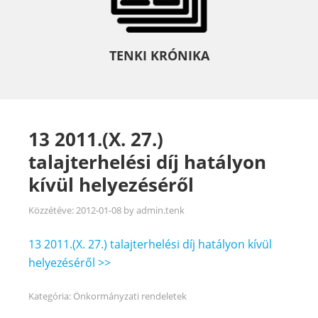
TENKI KRÓNIKA
13 2011.(X. 27.)
talajterhelési díj hatályon
kívül helyezéséről
Közzétéve:
2012-01-08
by
admin.tenk
13 2011.(X. 27.) talajterhelési díj hatályon kívül
helyezéséről >>
Kategória:
Önkormányzati rendeletek