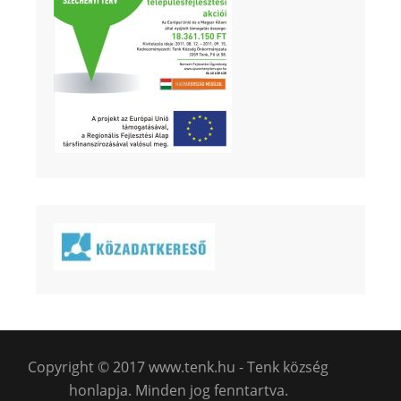
Copyright © 2017 www.tenk.hu - Tenk község
honlapja. Minden jog fenntartva.