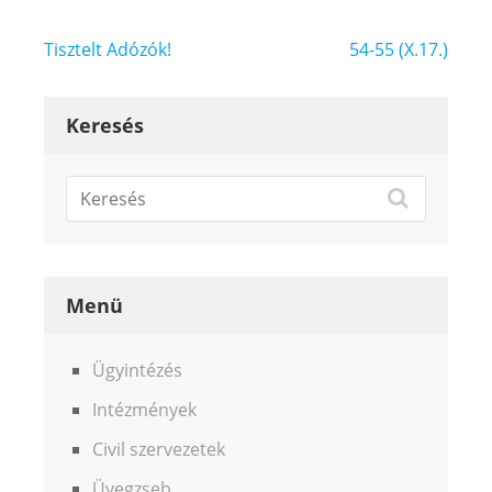
Bejegyzés
Tisztelt Adózók!
54-55 (X.17.)
navigáció
Keresés
Menü
Ügyintézés
Intézmények
Civil szervezetek
Üvegzseb