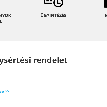
NYOK
ÜGYINTÉZÉS
E
lysértési rendelet
ása >>