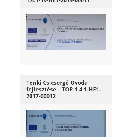
1.4.1-19-HE1-2019-00017
Tenki Csicsergő Óvoda
fejlesztése – TOP-1.4.1-HE1-
2017-00012