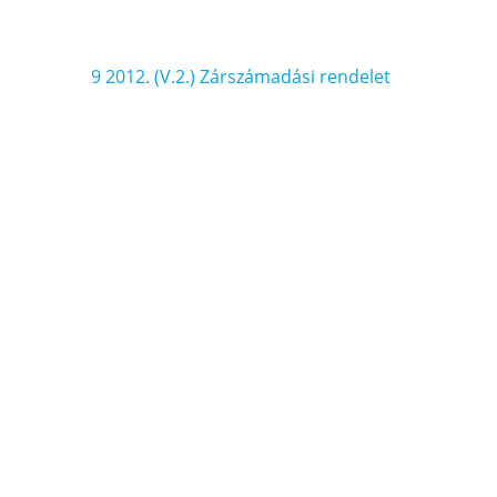
Bejegyzés
9 2012. (V.2.) Zárszámadási rendelet
navigáció