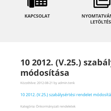
KAPCSOLAT
NYOMTATVÁ
LETÖLTÉS
10 2012. (V.25.) szabá
módosítása
Közzétéve:
2012-08-21
by
admin.tenk
10 2012. (V.25.) szabálysértési rendelet módosít
Kategória:
Önkormányzati rendeletek